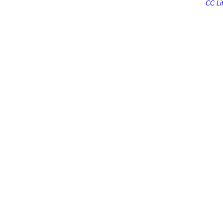
Ecrire au
CC Lif