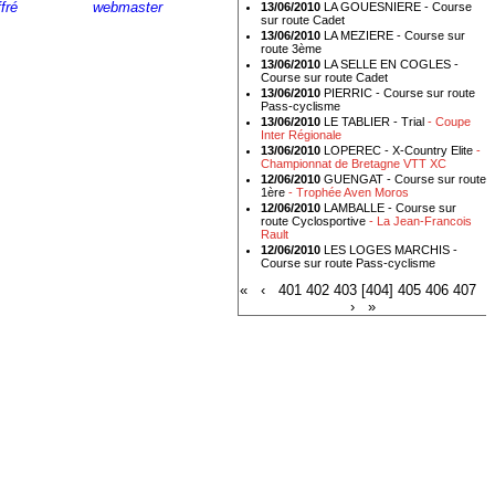
fré
- Ecrire au
webmaster
13/06/2010
LA GOUESNIERE - Course
sur route Cadet
13/06/2010
LA MEZIERE - Course sur
route 3ème
13/06/2010
LA SELLE EN COGLES -
Course sur route Cadet
13/06/2010
PIERRIC - Course sur route
Pass-cyclisme
13/06/2010
LE TABLIER - Trial
- Coupe
Inter Régionale
13/06/2010
LOPEREC - X-Country Elite
-
Championnat de Bretagne VTT XC
12/06/2010
GUENGAT - Course sur route
1ère
- Trophée Aven Moros
12/06/2010
LAMBALLE - Course sur
route Cyclosportive
- La Jean-Francois
Rault
12/06/2010
LES LOGES MARCHIS -
Course sur route Pass-cyclisme
«
‹
401
402
403
[404]
405
406
407
›
»