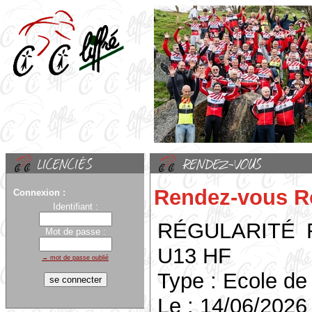
Rendez-vous R
Connexion :
Identifiant :
RÉGULARITÉ 
Mot de passe :
U13 HF
→ mot de passe oublié
Type : Ecole de
Le : 14/06/2026