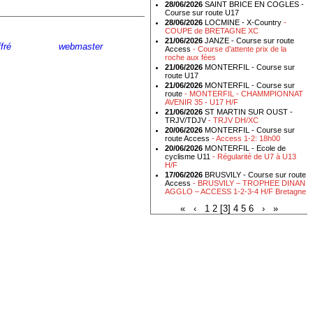
28/06/2026
SAINT BRICE EN COGLES -
Course sur route U17
28/06/2026
LOCMINE - X-Country
-
COUPE de BRETAGNE XC
21/06/2026
JANZE - Course sur route
fré
- Ecrire au
webmaster
Access
- Course d’attente prix de la
roche aux fées
21/06/2026
MONTERFIL - Course sur
route U17
21/06/2026
MONTERFIL - Course sur
route
- MONTERFIL - CHAMMPIONNAT
AVENIR 35 - U17 H/F
21/06/2026
ST MARTIN SUR OUST -
TRJV/TDJV
- TRJV DH/XC
20/06/2026
MONTERFIL - Course sur
route Access
- Access 1-2: 18h00
20/06/2026
MONTERFIL - Ecole de
cyclisme U11
- Régularité de U7 à U13
H/F
17/06/2026
BRUSVILY - Course sur route
Access
- BRUSVILY – TROPHEE DINAN
AGGLO – ACCESS 1-2-3-4 H/F Bretagne
«
‹
1
2
[3]
4
5
6
›
»