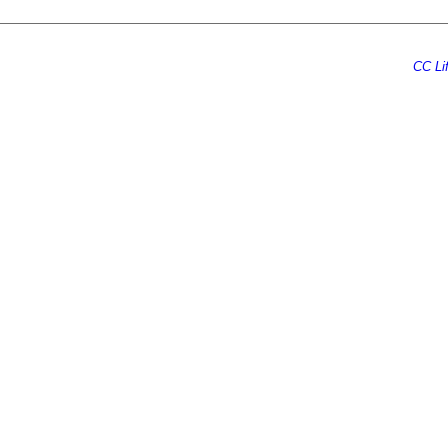
Ecrire au
CC Lif