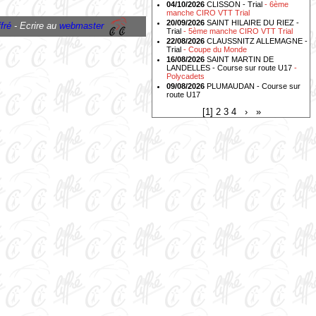
04/10/2026
CLISSON - Trial
- 6ème
manche CIRO VTT Trial
20/09/2026
SAINT HILAIRE DU RIEZ -
fré
- Ecrire au
webmaster
Trial
- 5ème manche CIRO VTT Trial
22/08/2026
CLAUSSNITZ ALLEMAGNE -
Trial
- Coupe du Monde
16/08/2026
SAINT MARTIN DE
LANDELLES - Course sur route U17
-
Polycadets
09/08/2026
PLUMAUDAN - Course sur
route U17
[1]
2
3
4
›
»