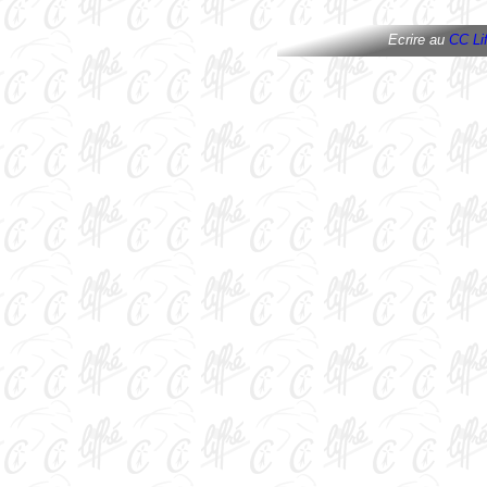
Ecrire au
CC Lif