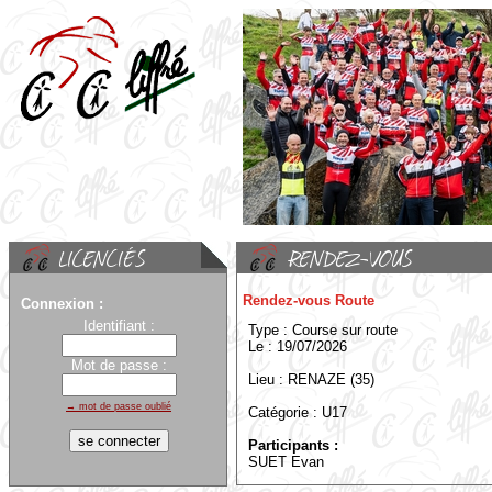
Rendez-vous Route
Connexion :
Identifiant :
Type : Course sur route
Le : 19/07/2026
Mot de passe :
Lieu : RENAZE (35)
→ mot de passe oublié
Catégorie : U17
Participants :
SUET Evan