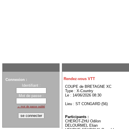
Rendez-vous VTT
Connexion :
Identifiant :
COUPE de BRETAGNE XC
Type : X-Country
Le : 14/06/2026 08:30
Mot de passe :
Lieu : ST CONGARD (56)
→ mot de passe oublié
Participants :
CHEROT-ZHU Odilon
DELOURMEL Elian