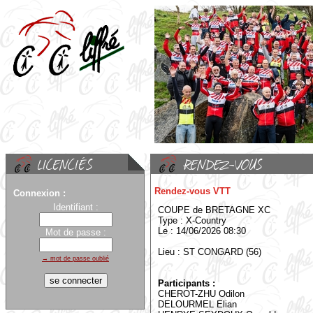
Rendez-vous VTT
Connexion :
Identifiant :
COUPE de BRETAGNE XC
Type : X-Country
Le : 14/06/2026 08:30
Mot de passe :
Lieu : ST CONGARD (56)
→ mot de passe oublié
Participants :
CHEROT-ZHU Odilon
DELOURMEL Elian