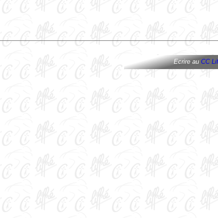
Ecrire au
CC Lif