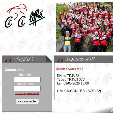
Rendez-vous VTT
Connexion :
Identifiant :
DH du TDJV22
Type : TRJV/TDJV
Le : 09/05/2026 13:00
Mot de passe :
Lieu : JUGON LES LACS (22)
→ mot de passe oublié
E