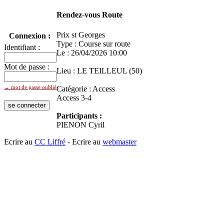
Rendez-vous Route
Prix st Georges
Connexion :
Type : Course sur route
Identifiant :
Le : 26/04/2026 10:00
Mot de passe :
Lieu : LE TEILLEUL (50)
→ mot de passe oublié
Catégorie : Access
Access 3-4
Participants :
PIENON Cyril
Ecrire au
CC Liffré
- Ecrire au
webmaster