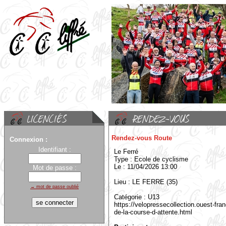
Rendez-vous Route
Connexion :
Identifiant :
Le Ferré
Type : Ecole de cyclisme
Le : 11/04/2026 13:00
Mot de passe :
Lieu : LE FERRE (35)
→ mot de passe oublié
Catégorie : U13
https://velopressecollection.ouest-franc
de-la-course-d-attente.html