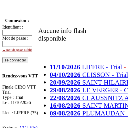
Connexion :
Identifiant :
Aucune info flash
disponible
Mot de passe :
→ mot de passe oublié
11/10/2026
LIFFRE - Trial
-
04/10/2026
CLISSON - Tria
Rendez-vous VTT
20/09/2026
SAINT HILAIRE 
Finale CIRO VTT
29/08/2026
LE VERGER - Cou
Trial
22/08/2026
CLAUSSNITZ A
Type : Trial
Le : 11/10/2026
16/08/2026
SAINT MARTIN 
09/08/2026
PLUMAUDAN - Co
Lieu : LIFFRE (35)
Ecrire au
CC Liffré