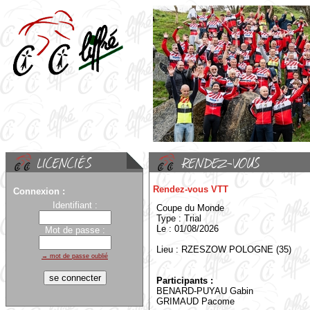
Rendez-vous VTT
Connexion :
Identifiant :
Coupe du Monde
Type : Trial
Le : 01/08/2026
Mot de passe :
Lieu : RZESZOW POLOGNE (35)
→ mot de passe oublié
Participants :
BENARD-PUYAU Gabin
GRIMAUD Pacome