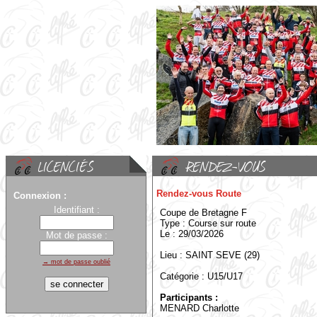
Rendez-vous Route
Connexion :
Identifiant :
Coupe de Bretagne F
Type : Course sur route
Le : 29/03/2026
Mot de passe :
Lieu : SAINT SEVE (29)
→ mot de passe oublié
Catégorie : U15/U17
Participants :
MENARD Charlotte