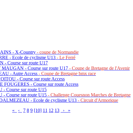
INS - X-Country
- coupe de Normandie
RE - Ecole de cyclisme U13
- Le Ferré
- Course sur route U17
MAUGAN - Course sur route U17
- Coupe de Bretagne de l'Avenir
U - Autre Access
- Coupe de Bretagne bmx race
TOU - Course sur route Access
 FOUGERES - Course sur route Access
- Course sur route U15
- Course sur route U15
- Challenge Couesnon Marches de Bretagne
ALMEZEAU - Ecole de cyclisme U13
- Circuit d'Armorique
«
‹
7
8
9
[10]
11
12
13
›
»