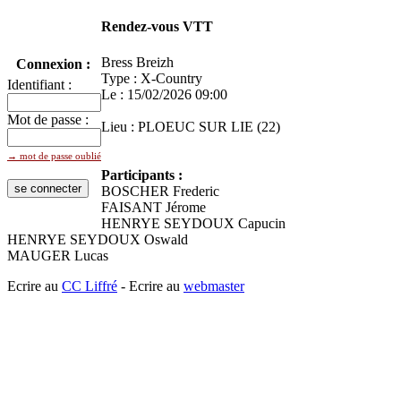
Rendez-vous VTT
Bress Breizh
Connexion :
Type : X-Country
Identifiant :
Le : 15/02/2026 09:00
Mot de passe :
Lieu : PLOEUC SUR LIE (22)
→ mot de passe oublié
Participants :
BOSCHER Frederic
FAISANT Jérome
HENRYE SEYDOUX Capucin
HENRYE SEYDOUX Oswald
MAUGER Lucas
Ecrire au
CC Liffré
- Ecrire au
webmaster