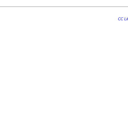
Ecrire au
CC Lif