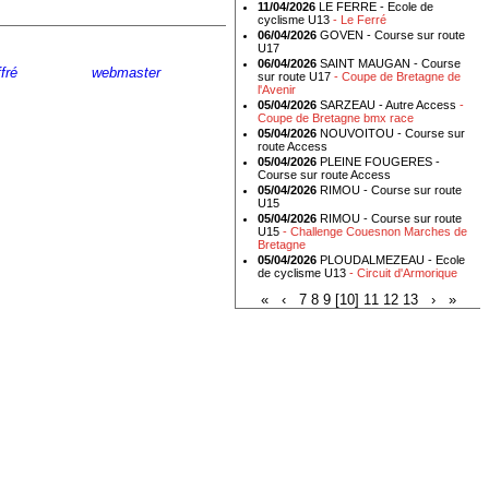
11/04/2026
LE FERRE - Ecole de
cyclisme U13
- Le Ferré
06/04/2026
GOVEN - Course sur route
U17
06/04/2026
SAINT MAUGAN - Course
fré
- Ecrire au
webmaster
sur route U17
- Coupe de Bretagne de
l'Avenir
05/04/2026
SARZEAU - Autre Access
-
Coupe de Bretagne bmx race
05/04/2026
NOUVOITOU - Course sur
route Access
05/04/2026
PLEINE FOUGERES -
Course sur route Access
05/04/2026
RIMOU - Course sur route
U15
05/04/2026
RIMOU - Course sur route
U15
- Challenge Couesnon Marches de
Bretagne
05/04/2026
PLOUDALMEZEAU - Ecole
de cyclisme U13
- Circuit d'Armorique
«
‹
7
8
9
[10]
11
12
13
›
»