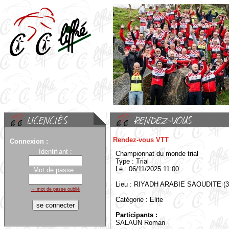
Rendez-vous VTT
Connexion :
Identifiant :
Championnat du monde trial
Type : Trial
Le : 06/11/2025 11:00
Mot de passe :
Lieu : RIYADH ARABIE SAOUDITE (3
→ mot de passe oublié
Catégorie : Elite
Participants :
SALAUN Roman