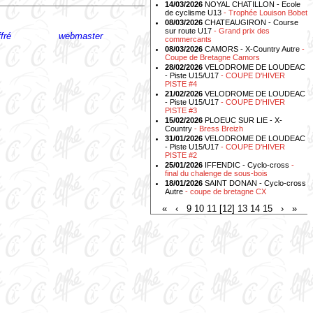
14/03/2026
NOYAL CHATILLON - Ecole
de cyclisme U13
- Trophée Louison Bobet
08/03/2026
CHATEAUGIRON - Course
sur route U17
- Grand prix des
fré
- Ecrire au
webmaster
commercants
08/03/2026
CAMORS - X-Country Autre
-
Coupe de Bretagne Camors
28/02/2026
VELODROME DE LOUDEAC
- Piste U15/U17
- COUPE D'HIVER
PISTE #4
21/02/2026
VELODROME DE LOUDEAC
- Piste U15/U17
- COUPE D'HIVER
PISTE #3
15/02/2026
PLOEUC SUR LIE - X-
Country
- Bress Breizh
31/01/2026
VELODROME DE LOUDEAC
- Piste U15/U17
- COUPE D'HIVER
PISTE #2
25/01/2026
IFFENDIC - Cyclo-cross
-
final du chalenge de sous-bois
18/01/2026
SAINT DONAN - Cyclo-cross
Autre
- coupe de bretagne CX
«
‹
9
10
11
[12]
13
14
15
›
»