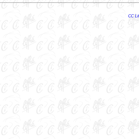
Ecrire au
CC Lif