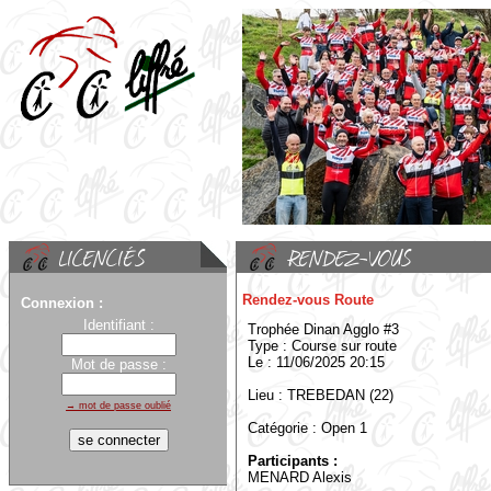
Rendez-vous Route
Connexion :
Identifiant :
Trophée Dinan Agglo #3
Type : Course sur route
Le : 11/06/2025 20:15
Mot de passe :
Lieu : TREBEDAN (22)
→ mot de passe oublié
Catégorie : Open 1
Participants :
MENARD Alexis