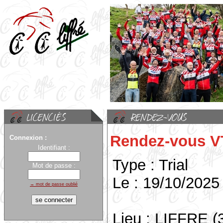
Rendez-vous V
Connexion :
Identifiant :
Type : Trial
Mot de passe :
Le : 19/10/2025
→ mot de passe oublié
Lieu : LIFFRE (