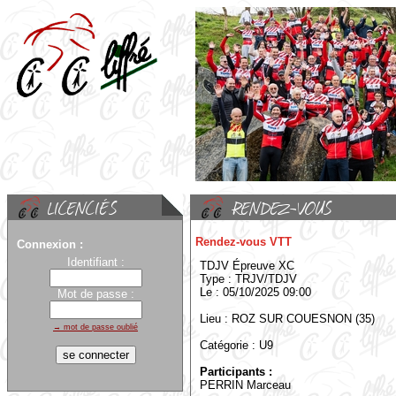
Rendez-vous VTT
Connexion :
Identifiant :
TDJV Épreuve XC
Type : TRJV/TDJV
Le : 05/10/2025 09:00
Mot de passe :
Lieu : ROZ SUR COUESNON (35)
→ mot de passe oublié
Catégorie : U9
Participants :
PERRIN Marceau