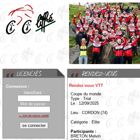
Rendez-vous VTT
Connexion :
Identifiant :
Coupe du monde
Type : Trial
Le : 12/09/2025
Mot de passe :
Lieu : CORDON (74)
→ mot de passe oublié
Catégorie : Elite
Participants :
BRETON Melvin