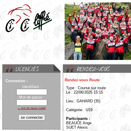
Rendez-vous Route
Connexion :
Identifiant :
Type : Course sur route
Le : 22/06/2025 15:15
Mot de passe :
Lieu : GAHARD (35)
→ mot de passe oublié
Catégorie : U19
Participants :
BEAUCE Ange
SUET Alexis