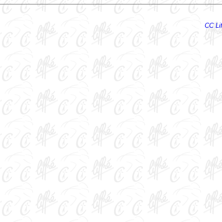
Ecrire au
CC Lif