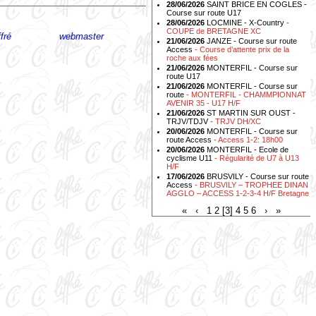
28/06/2026
SAINT BRICE EN COGLES -
Course sur route U17
28/06/2026
LOCMINE - X-Country
-
COUPE de BRETAGNE XC
fré
- Ecrire au
webmaster
21/06/2026
JANZE - Course sur route
Access
- Course d’attente prix de la
roche aux fées
21/06/2026
MONTERFIL - Course sur
route U17
21/06/2026
MONTERFIL - Course sur
route
- MONTERFIL - CHAMMPIONNAT
AVENIR 35 - U17 H/F
21/06/2026
ST MARTIN SUR OUST -
TRJV/TDJV
- TRJV DH/XC
20/06/2026
MONTERFIL - Course sur
route Access
- Access 1-2: 18h00
20/06/2026
MONTERFIL - Ecole de
cyclisme U11
- Régularité de U7 à U13
H/F
17/06/2026
BRUSVILY - Course sur route
Access
- BRUSVILY – TROPHEE DINAN
AGGLO – ACCESS 1-2-3-4 H/F Bretagne
«
‹
1
2
[3]
4
5
6
›
»