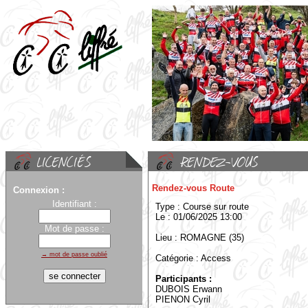
Rendez-vous Route
Connexion :
Identifiant :
Type : Course sur route
Le : 01/06/2025 13:00
Mot de passe :
Lieu : ROMAGNE (35)
→ mot de passe oublié
Catégorie : Access
Participants :
DUBOIS Erwann
PIENON Cyril