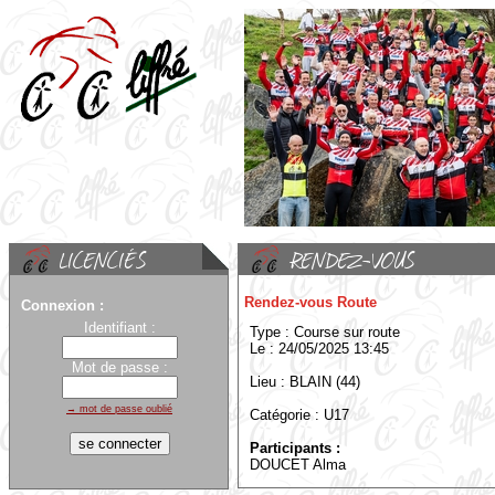
Rendez-vous Route
Connexion :
Identifiant :
Type : Course sur route
Le : 24/05/2025 13:45
Mot de passe :
Lieu : BLAIN (44)
→ mot de passe oublié
Catégorie : U17
Participants :
DOUCET Alma