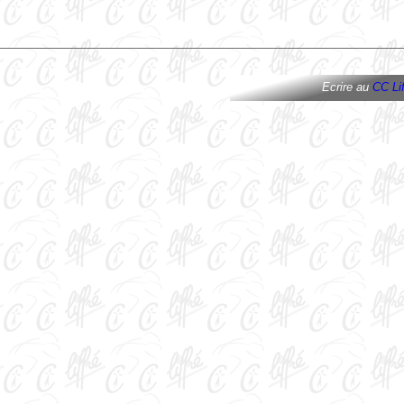
Ecrire au
CC Lif