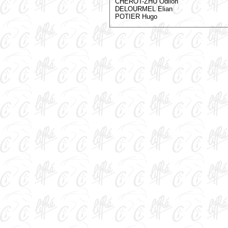
CHEROT-ZHU Odilon
DELOURMEL Elian
POTIER Hugo