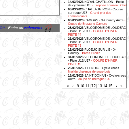
14/03/2026
NOYAL CHATILLON - Ecole
de cyclisme U13
- Trophée Louison Bobet
08/03/2026
CHATEAUGIRON - Course
sur route U17
- Grand prix des
commercants
08/03/2026
CAMORS - X-Country Autre
-
Coupe de Bretagne Camors
fré
- Ecrire au
webmaster
28/02/2026
VELODROME DE LOUDEAC
- Piste U15/U17
- COUPE D'HIVER
PISTE #4
21/02/2026
VELODROME DE LOUDEAC
- Piste U15/U17
- COUPE D'HIVER
PISTE #3
15/02/2026
PLOEUC SUR LIE - X-
Country
- Bress Breizh
31/01/2026
VELODROME DE LOUDEAC
- Piste U15/U17
- COUPE D'HIVER
PISTE #2
25/01/2026
IFFENDIC - Cyclo-cross
-
final du chalenge de sous-bois
18/01/2026
SAINT DONAN - Cyclo-cross
Autre
- coupe de bretagne CX
«
‹
9
10
11
[12]
13
14
15
›
»