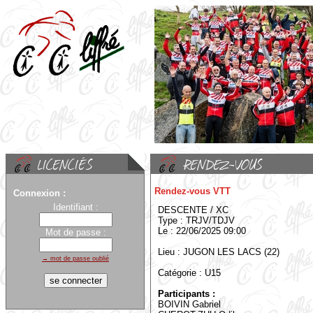
Rendez-vous VTT
Connexion :
Identifiant :
DESCENTE / XC
Type : TRJV/TDJV
Le : 22/06/2025 09:00
Mot de passe :
Lieu : JUGON LES LACS (22)
→ mot de passe oublié
Catégorie : U15
Participants :
BOIVIN Gabriel