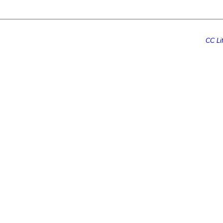
Ecrire au
CC Lif