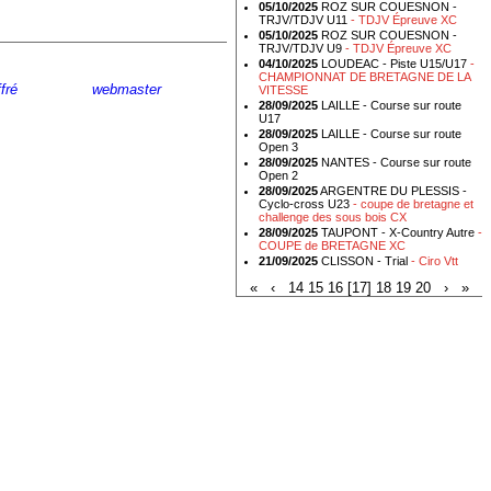
05/10/2025
ROZ SUR COUESNON -
TRJV/TDJV U11
- TDJV Épreuve XC
05/10/2025
ROZ SUR COUESNON -
TRJV/TDJV U9
- TDJV Épreuve XC
04/10/2025
LOUDEAC - Piste U15/U17
-
CHAMPIONNAT DE BRETAGNE DE LA
fré
- Ecrire au
webmaster
VITESSE
28/09/2025
LAILLE - Course sur route
U17
28/09/2025
LAILLE - Course sur route
Open 3
28/09/2025
NANTES - Course sur route
Open 2
28/09/2025
ARGENTRE DU PLESSIS -
Cyclo-cross U23
- coupe de bretagne et
challenge des sous bois CX
28/09/2025
TAUPONT - X-Country Autre
-
COUPE de BRETAGNE XC
21/09/2025
CLISSON - Trial
- Ciro Vtt
«
‹
14
15
16
[17]
18
19
20
›
»