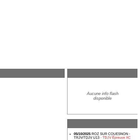
Aucune info flash
disponible
05/10/2025
ROZ SUR COUESNON -
TRJV/TDJV U13
- TDJV Épreuve XC