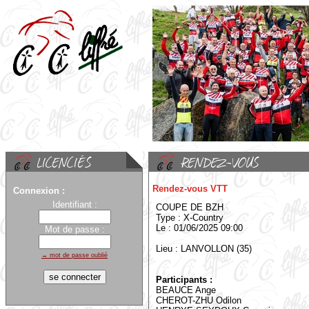
Rendez-vous VTT
Connexion :
Identifiant :
COUPE DE BZH
Type : X-Country
Le : 01/06/2025 09:00
Mot de passe :
Lieu : LANVOLLON (35)
→ mot de passe oublié
Participants :
BEAUCE Ange
CHEROT-ZHU Odilon