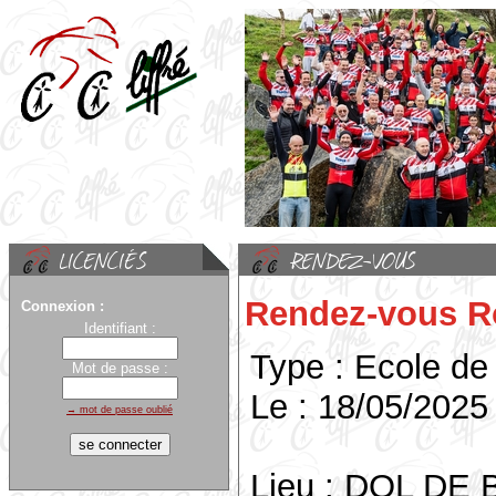
Rendez-vous R
Connexion :
Identifiant :
Type : Ecole de
Mot de passe :
Le : 18/05/2025
→ mot de passe oublié
Lieu : DOL DE