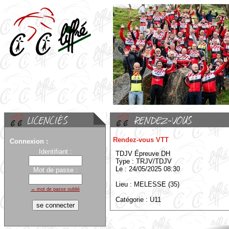
Rendez-vous VTT
Connexion :
Identifiant :
TDJV Épreuve DH
Type : TRJV/TDJV
Le : 24/05/2025 08:30
Mot de passe :
Lieu : MELESSE (35)
→ mot de passe oublié
Catégorie : U11