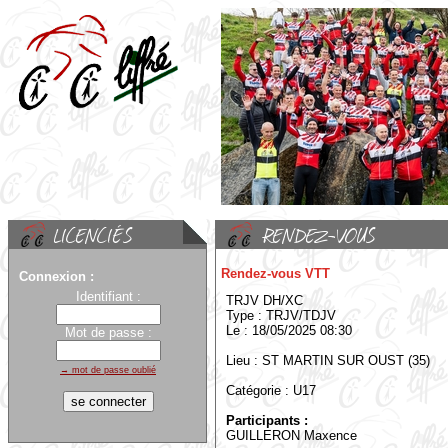
Rendez-vous VTT
Connexion :
Identifiant :
TRJV DH/XC
Type : TRJV/TDJV
Le : 18/05/2025 08:30
Mot de passe :
Lieu : ST MARTIN SUR OUST (35)
→ mot de passe oublié
Catégorie : U17
Participants :
GUILLERON Maxence