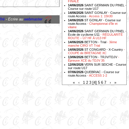
FINALE
14/06/2026
SAINT GERMAIN DU PINEL -
Course sur route U17
14/06/2026
SAINT GONLAY - Course sur
route Access
- Access 1: 15h30
fré
- Ecrire au
webmaster
14/06/2026
ST GONLAY - Course sur
route Access
- Championnat d’île et
vilaine
14/06/2026
SAINT GERMAIN DU PINEL -
Ecole de cyclisme U11
- RÉGULARITÉ
ROUTE – U7 HF À U13 HF
14/06/2026
BETTON - Trial
- 3ème
manche CIRO VT Trial
14/06/2026
ST CONGARD - X-Country
-
COUPE de BRETAGNE XC
13/06/2026
BETTON - TRJV/TDJV
-
Épreuve XCE du TDJV 35
12/06/2026
VERN SUR SEICHE - Course
sur route U17
07/06/2026
QUEBRIAC - Course sur
route Access
- ACCESS 1-2
«
‹
1
2
3
[4]
5
6
7
›
»