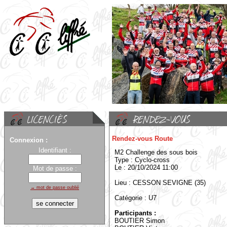
Rendez-vous Route
Connexion :
Identifiant :
M2 Challenge des sous bois
Type : Cyclo-cross
Le : 20/10/2024 11:00
Mot de passe :
Lieu : CESSON SEVIGNE (35)
→ mot de passe oublié
Catégorie : U7
Participants :
BOUTIER Simon