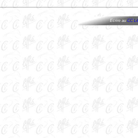
Ecrire au
CC Lif