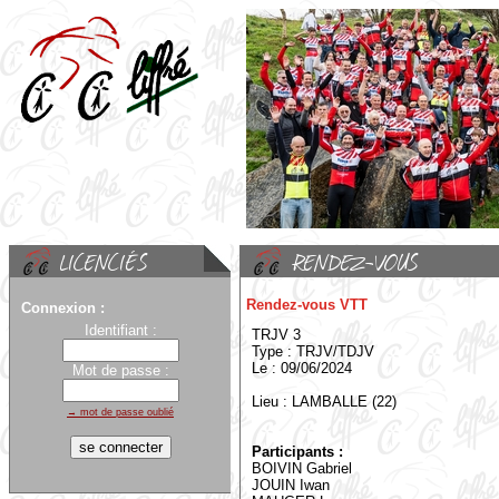
Rendez-vous VTT
Connexion :
Identifiant :
TRJV 3
Type : TRJV/TDJV
Le : 09/06/2024
Mot de passe :
Lieu : LAMBALLE (22)
→ mot de passe oublié
Participants :
BOIVIN Gabriel
JOUIN Iwan