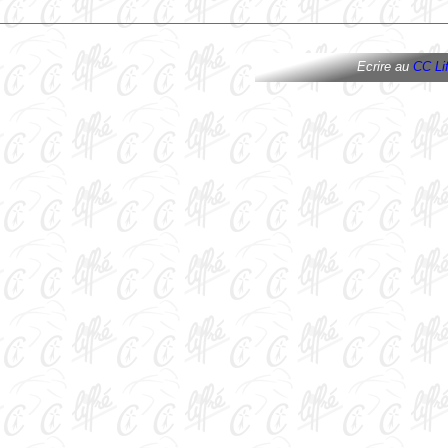
Ecrire au
CC Lif