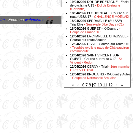
19/04/2026
DOL DE BRETAGNE - Ecole
de cyclisme U13
- Dol de Bretagne
(Carfantin)
18/04/2026
PLOUIGNEAU - Course sur
route U15/U17
- CHALLENGE MORLAIX
fré
- Ecrire au
webmaster
18/04/2026
SERRAVALLE (SUISSE) -
Trial Elite
- Serravalle Bike Days (C1)
18/04/2026
GUERET - X-Country
-
Coupe de France XC
12/04/2026
LA CHAPELLE CHAUSSEE -
Course sur route Access
12/04/2026
OSSE - Course sur route U15
- Trophée cycliste pays de Châteaugiron
communauté
12/04/2026
SAINT VINCENT SUR
OUEST - Course sur route U17
- St
Vincent - Redon
12/04/2026
CERNY - Trial
- 1ère manche
CIRO VTT Trial
12/04/2026
BROUAINS - X-Country Autre
- Coupe de Normandie Brouains
«
‹
6
7
8
[9]
10
11
12
›
»