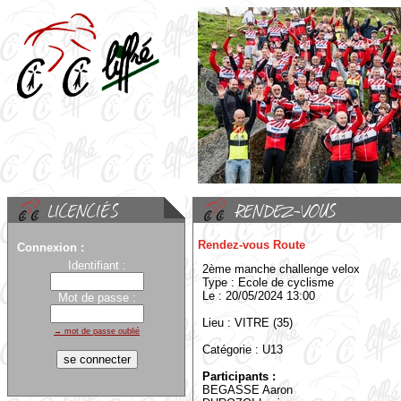
Rendez-vous Route
Connexion :
Identifiant :
2ème manche challenge velox
Type : Ecole de cyclisme
Le : 20/05/2024 13:00
Mot de passe :
Lieu : VITRE (35)
→ mot de passe oublié
Catégorie : U13
Participants :
BEGASSE Aaron